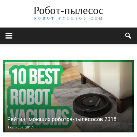
Робот-пылесос
R O B O T - P Y L E S O S . C O M
Рейтинг моющих роботов-пылесосов 2018
1 октября, 2017