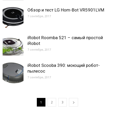
Обзор и тест LG Hom-Bot VR5901LVM
7 сентября, 2017
iRobot Roomba 521 – самый простой
iRobot
7 сентября, 2017
iRobot Scooba 390: моющий робот-
пылесос
7 сентября, 2017
1
2
3