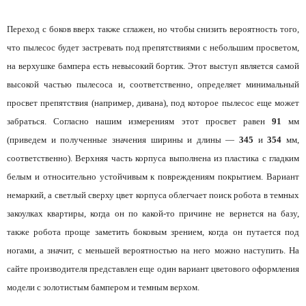
Переход с боков вверх также сглажен, но чтобы снизить вероятность того,
что пылесос будет застревать под препятствиями с небольшим просветом,
на верхушке бампера есть невысокий бортик. Этот выступ является самой
высокой частью пылесоса и, соответственно, определяет минимальный
просвет препятствия (например, дивана), под которое пылесос еще может
забраться. Согласно нашим измерениям этот просвет равен
91
мм
(приведем и полученные значения ширины и длины —
345
и
354
мм,
соответственно). Верхняя часть корпуса выполнена из пластика с гладким
белым и относительно устойчивым к повреждениям покрытием. Вариант
немаркий, а светлый сверху цвет корпуса облегчает поиск робота в темных
закоулках квартиры, когда он по какой-то причине не вернется на базу,
также робота проще заметить боковым зрением, когда он путается под
ногами, а значит, с меньшей вероятностью на него можно наступить. На
сайте производителя представлен еще один вариант цветового оформления
модели с золотистым бампером и темным верхом.