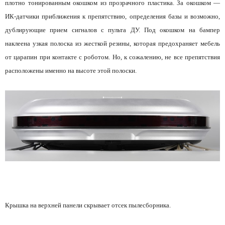
плотно тонированным окошком из прозрачного пластика. За окошком —
ИК-датчики приближения к препятствию, определения базы и возможно,
дублирующие прием сигналов с пульта ДУ. Под окошком на бампер
наклеена узкая полоска из жесткой резины, которая предохраняет мебель
от царапин при контакте с роботом. Но, к сожалению, не все препятствия
расположены именно на высоте этой полоски.
Крышка на верхней панели скрывает отсек пылесборника.