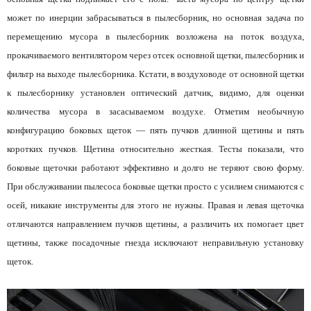
может по инерции забрасываться в пылесборник, но основная задача по
перемещению мусора в пылесборник возложена на поток воздуха,
прокачиваемого вентилятором через отсек основной щетки, пылесборник и
фильтр на выходе пылесборника. Кстати, в воздуховоде от основной щетки
к пылесборнику установлен оптический датчик, видимо, для оценки
количества мусора в засасываемом воздухе. Отметим необычную
конфигурацию боковых щеток — пять пучков длинной щетины и пять
коротких пучков. Щетина относительно жесткая. Тесты показали, что
боковые щеточки работают эффективно и долго не теряют свою форму.
При обслуживании пылесоса боковые щетки просто с усилием снимаются с
осей, никакие инструменты для этого не нужны. Правая и левая щеточка
отличаются направлением пучков щетины, а различить их помогает цвет
щетины, также посадочные гнезда исключают неправильную установку
щеток.