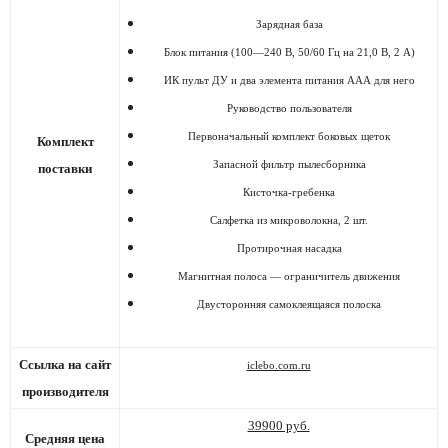
Зарядная база
Блок питания (100—240 В, 50/60 Гц на 21,0 В, 2 А)
ИК пульт ДУ и два элемента питания ААА для него
Руководство пользователя
Первоначальный комплект боковых щеток
Комплект
Запасной фильтр пылесборника
поставки
Кисточка-гребенка
Салфетка из микроволокна, 2 шт.
Протирочная насадка
Магнитная полоса — ограничитель движения
Двусторонняя самоклеящаяся полоска
Ссылка на сайт
iclebo.com.ru
производителя
39900 руб.
Средняя цена