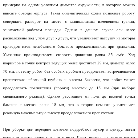
примерно на одном условном диаметре окружности, в которую можно
вписать обводы корпуса. Такая кинематическая схема позволяет роботу
совершать разворот на месте с минимальным изменением границ,
занимаемой роботом площади. Однако в данном случае оси колес
расположены под углом друг к другу, что увеличивает нагрузку на моторы
приводов из-за неизбежного бокового проскальзывания при движении.
Указанная производителем скорость движения равна 35 см/с. Ход
шарниров в точке центров ведущих колес достигает 29 мм, диаметр колес
70 мм, поэтому робот без особых проблем преодолевает встречающиеся
препятствия небольшой глубины и высоты. Заявлено, что робот может
преодолевать препятствия (пороги) высотой до 15 мм (при выборе
специального режима). Однако расстояние от пола до нижней точки
бампера пылесоса равно 18 мм, что в теории немного увеличивает
реальную максимальную высоту преодолеваемого препятствия.
При уборке две передние щеточки подгребают мусор к центру, затем
основная щетка поднимает его с пола. Часть мусора по центру щетки