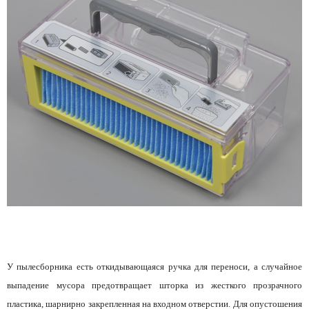
У пылесборника есть откидывающаяся ручка для переноси, а случайное
выпадение мусора предотвращает шторка из жесткого прозрачного
пластика, шарнирно закрепленная на входном отверстии. Для опустошения