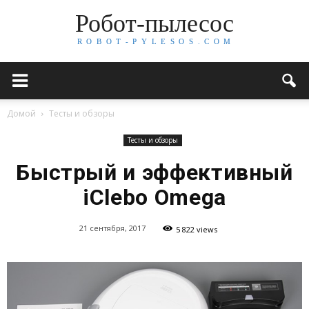
Робот-пылесос
R O B O T - P Y L E S O S . C O M
Домой
Тесты и обзоры
Тесты и обзоры
Быстрый и эффективный
iClebo Omega
21 сентября, 2017
5 822 views