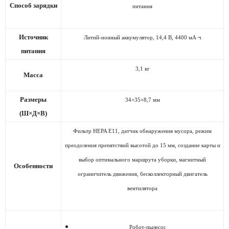
Способ зарядки
питания
Источник
Литий-ионный аккумулятор, 14,4 В, 4400 мА·ч
питания
3,1 кг
Масса
Размеры
34×35×8,7 мм
(Ш×Д×В)
Фильтр HEPA E11, датчик обнаружения мусора, режим
преодоления препятствий высотой до 15 мм, создание карты и
выбор оптимального маршрута уборки, магнитный
Особенности
ограничитель движения, бесколлекторный двигатель
вентилятора
Робот-пылесос