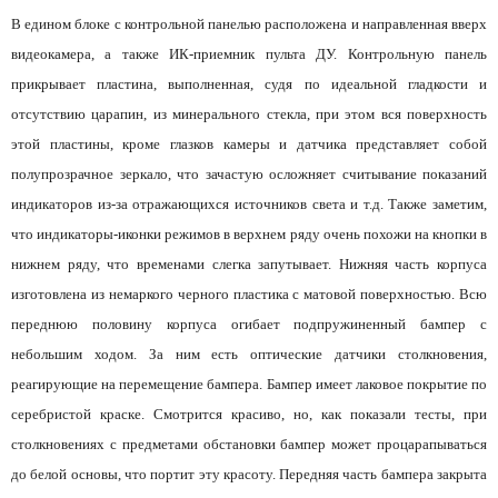
В едином блоке с контрольной панелью расположена и направленная вверх
видеокамера, а также ИК-приемник пульта ДУ. Контрольную панель
прикрывает пластина, выполненная, судя по идеальной гладкости и
отсутствию царапин, из минерального стекла, при этом вся поверхность
этой пластины, кроме глазков камеры и датчика представляет собой
полупрозрачное зеркало, что зачастую осложняет считывание показаний
индикаторов из-за отражающихся источников света и т.д. Также заметим,
что индикаторы-иконки режимов в верхнем ряду очень похожи на кнопки в
нижнем ряду, что временами слегка запутывает. Нижняя часть корпуса
изготовлена из немаркого черного пластика с матовой поверхностью. Всю
переднюю половину корпуса огибает подпружиненный бампер с
небольшим ходом. За ним есть оптические датчики столкновения,
реагирующие на перемещение бампера. Бампер имеет лаковое покрытие по
серебристой краске. Смотрится красиво, но, как показали тесты, при
столкновениях с предметами обстановки бампер может процарапываться
до белой основы, что портит эту красоту. Передняя часть бампера закрыта