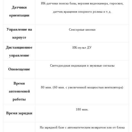
ИК-датчики поиска базы, верхняя видеокамера, гироскоп,
Датчики
датчик вращения опорного ролика и т.
д.
ориентации
Управление на
Сенсорные кнопки
корпусе
Дистанционное
ИК-пульт ДУ
управление
Светодиодная индикация и звуковые сигналы
Оповещение
Время
80 мин. (60 мин. с увеличенной мощностью вентилятора)
автономной
работы
180 мин.
Время зарядки
На зарядной базе с автоматическим возвратом или от блока