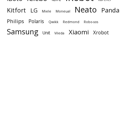
Neato
Kitfort
Panda
LG
Miele
Moneual
Philips
Polaris
Qwikk
Redmond
Robo-sos
Samsung
Xiaomi
Xrobot
Unit
Vileda