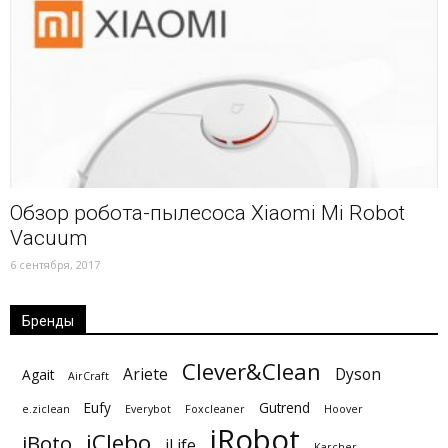
Обзор робота-пылесоса Xiaomi Mi Robot
Vacuum
6 сентября, 2017
Бренды
Clever&Clean
Ariete
Dyson
Agait
AirCraft
Eufy
Gutrend
e.ziclean
Everybot
Foxcleaner
Hoover
iRobot
iClebo
iBoto
iLife
Karcher