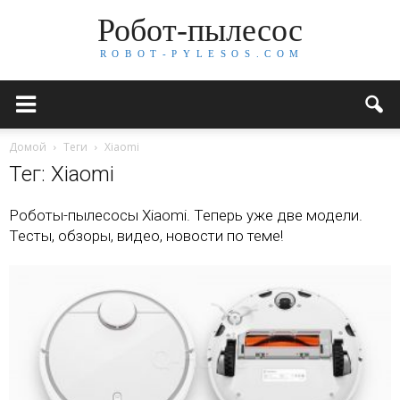
Робот-пылесос
R O B O T - P Y L E S O S . C O M
Домой
Теги
Xiaomi
Тег: Xiaomi
Роботы-пылесосы Xiaomi. Теперь уже две модели.
Тесты, обзоры, видео, новости по теме!