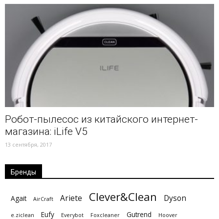
Робот-пылесос из китайского интернет-
магазина: iLife V5
13 сентября, 2017
Бренды
Clever&Clean
Ariete
Dyson
Agait
AirCraft
Eufy
Gutrend
e.ziclean
Everybot
Foxcleaner
Hoover