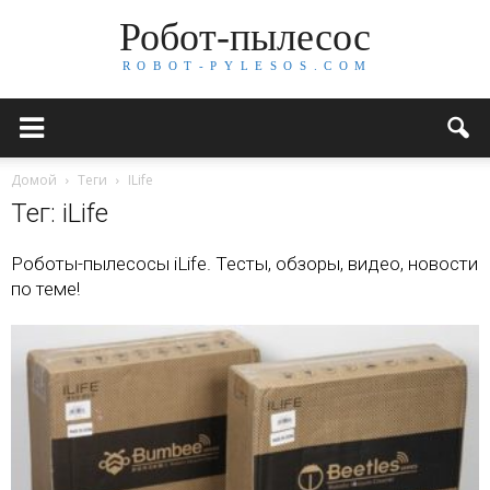
Робот-пылесос
R O B O T - P Y L E S O S . C O M
Домой
Теги
ILife
Тег: iLife
Роботы-пылесосы iLife. Тесты, обзоры, видео, новости
по теме!