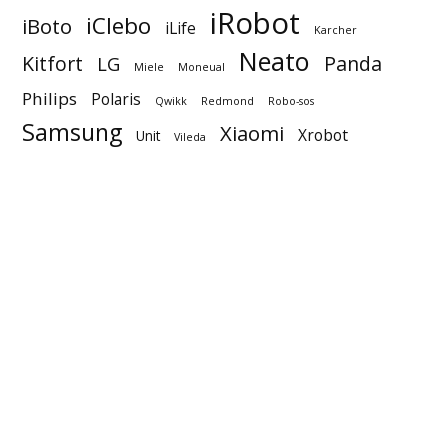
iRobot
iClebo
iBoto
iLife
Karcher
Neato
Kitfort
Panda
LG
Miele
Moneual
Philips
Polaris
Qwikk
Redmond
Robo-sos
Samsung
Xiaomi
Xrobot
Unit
Vileda