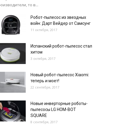
оизводители, то в...
Робот-пылесос из звездных
войн: Дарт Вейдер от Самсунг
11 октября, 2017
Испанский робот-пылесос стал
хитом
3 октября, 2017
Новый робот-пылесос Xiaomi:
теперь и моет!
22 сентября, 2017
Новые инверторные роботы-
пылесосы LG HOM-BOT
SQUARE
8 сентября, 2017