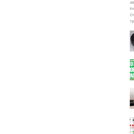
а
I
О
тр