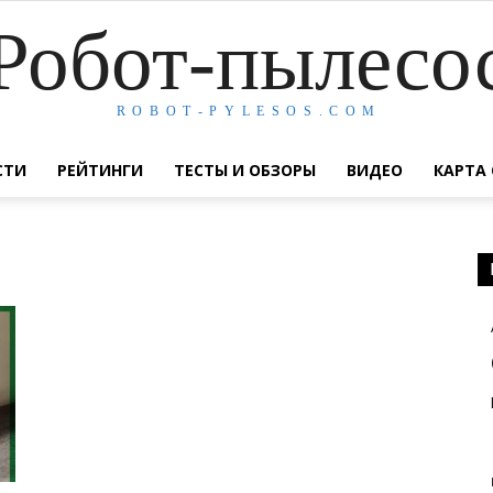
Робот-пылесо
R O B O T - P Y L E S O S . C O M
СТИ
РЕЙТИНГИ
ТЕСТЫ И ОБЗОРЫ
ВИДЕО
КАРТА