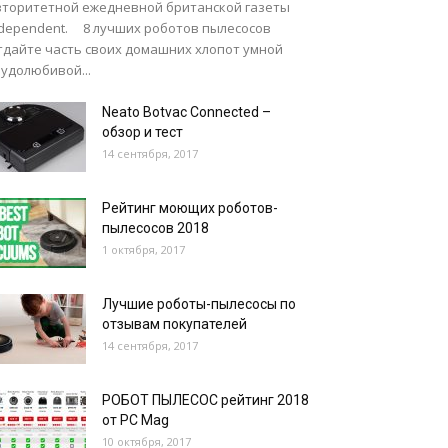
вторитетной ежедневной британской газеты
ndependent. 8 лучших роботов пылесосов
тдайте часть своих домашних хлопот умной
удолюбивой...
Neato Botvac Connected –
обзор и тест
14 сентября, 2017
Рейтинг моющих роботов-
пылесосов 2018
1 октября, 2017
Лучшие роботы-пылесосы по
отзывам покупателей
14 сентября, 2017
РОБОТ ПЫЛЕСОС рейтинг 2018
от PC Mag
10 октября, 2017