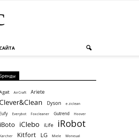
с
 САЙТА
Бренды
Ariete
Agait
AirCraft
Clever&Clean
Dyson
e.ziclean
Eufy
Gutrend
Everybot
Foxcleaner
Hoover
iRobot
iClebo
iBoto
iLife
Kitfort
LG
Karcher
Miele
Moneual