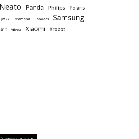
Neato
Panda
Philips
Polaris
Samsung
Qwikk
Redmond
Robo-sos
Xiaomi
Xrobot
Unit
Vileda
Свежие новости