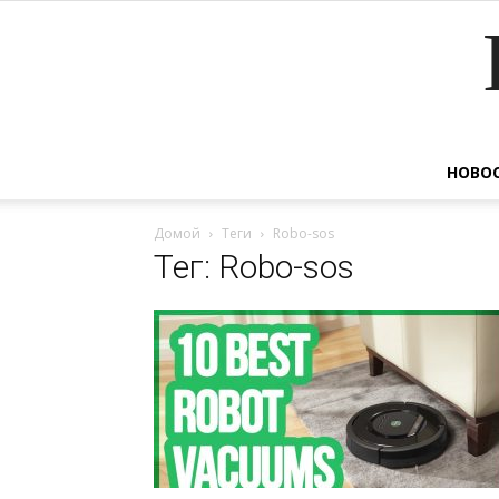
НОВО
Домой
Теги
Robo-sos
Тег: Robo-sos