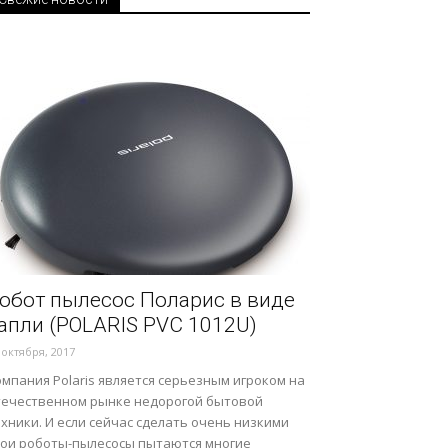
обот пылесос Поларис в виде
апли (POLARIS PVС 1012U)
 октября, 2017
мпания Polaris является серьезным игроком на
течественном рынке недорогой бытовой
хники. И если сейчас сделать очень низкими
вои роботы-пылесосы пытаются многие