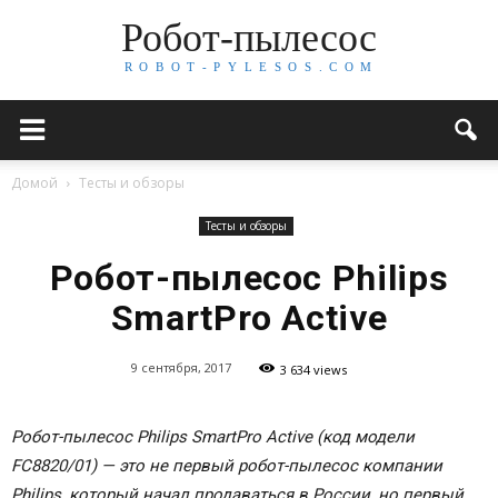
Робот-пылесос
R O B O T - P Y L E S O S . C O M
Домой
Тесты и обзоры
Тесты и обзоры
Робот-пылесос Philips
SmartPro Active
9 сентября, 2017
3 634 views
Робот-пылесос Philips SmartPro Active (код модели
FC8820/01) — это не первый робот-пылесос компании
Philips, который начал продаваться в России, но первый,