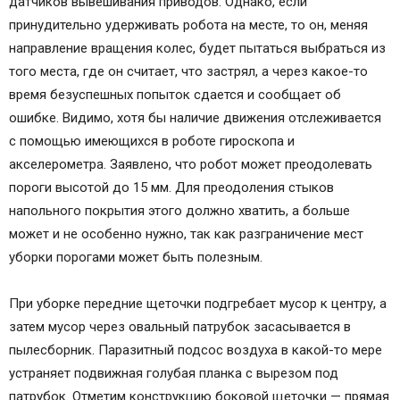
датчиков вывешивания приводов. Однако, если
принудительно удерживать робота на месте, то он, меняя
направление вращения колес, будет пытаться выбраться из
того места, где он считает, что застрял, а через какое-то
время безуспешных попыток сдается и сообщает об
ошибке. Видимо, хотя бы наличие движения отслеживается
с помощью имеющихся в роботе гироскопа и
акселерометра. Заявлено, что робот может преодолевать
пороги высотой до 15 мм. Для преодоления стыков
напольного покрытия этого должно хватить, а больше
может и не особенно нужно, так как разграничение мест
уборки порогами может быть полезным.
При уборке передние щеточки подгребает мусор к центру, а
затем мусор через овальный патрубок засасывается в
пылесборник. Паразитный подсос воздуха в какой-то мере
устраняет подвижная голубая планка с вырезом под
патрубок. Отметим конструкцию боковой щеточки — прямая